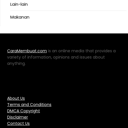
Lain-lain
Makanan
CaraMembuat.com
is an online media that provides a
variety of information, opinions and issues about
anything.
About Us
Terms and Conditions
DMCA Copyright
Disclaimer
Contact Us