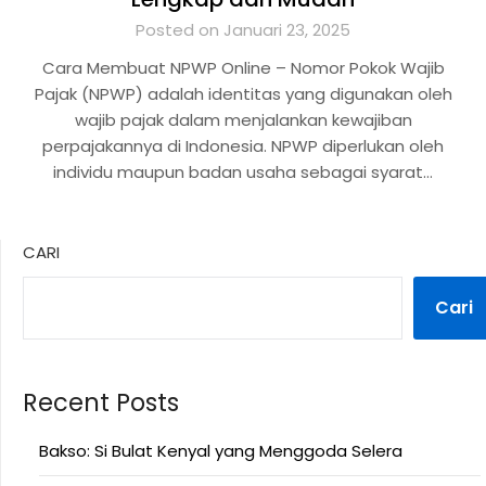
Posted on Januari 23, 2025
Cara Membuat NPWP Online – Nomor Pokok Wajib
Pajak (NPWP) adalah identitas yang digunakan oleh
wajib pajak dalam menjalankan kewajiban
perpajakannya di Indonesia. NPWP diperlukan oleh
individu maupun badan usaha sebagai syarat…
CARI
Cari
Recent Posts
Bakso: Si Bulat Kenyal yang Menggoda Selera